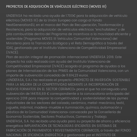
PROYECTOS DE ADQUISICIÓN DE VEHÍCULOS ELÉCTRICO (MOVES III)
UNDEFASA ha recibido una ayuda de 1.700€ para la adquisición de vehículo
eléctrico (MOVES III) de la Unión Europea con cargo al Fondo
NextGenerationEU, en el marco del Plan de Recuperación, Trasformación y
Resiliencia, para la adquisición de vehículos eléctricos “enchufables” y de
pila combustible dentro del Programa de incentivos a la movilidad eficiente y
sostenible (Programa MOVES III Vehículos Comunitat Valenciana) del
Ministerio para la Transición Ecológica y el Reto Demográfico a través del
IDAE, gestionado por el Instituto Valenciano de Competitividad Empresarial
(IVACE).
Plan de acción integral de promoción internacional UNDEFASA 2016: Este
proyecto ha sido realizado con ayuda del Instituto Valenciano de
Competitividad Empresarial (IVACE) acogido al programa de ayudas a los
planes de Internalización de las PYMES de la Comunidad Valenciana, con un
importe de subvención concedido de 11.614,23 euros.
«UNDEFASA, S.A.» ha realizado el proyecto «PROYECTO DE INVERSIÓN SOSTENIBLE
PARA LA MEJORA DE LA COMPETITIVIDAD MEDIANTE LA INCORPORACIÓN DE
NUEVOS FORMATOS EN EL SECTOR CERÁMICO» para el que ha conseguido una
subvención de 144.156,69 € correspondiente a la convocatoria anticipada del
ejercicio 2018 para mejorar la competitividad y sostenibilidad de las pymes
industriales de los sectores del calzado, cerámico, metal-mecánico, textil,
juguete, mármol, madera-mueble e iluminación, químico, automoción y
plástico de la Comunidad Valenciana» convocada por la Consellería de
Economía Sostenible, Sectores Productivos, Comercio y Trabajo.
UNDEFASA, S.A. ha recibido una ayuda para su proyecto de ahorro y eficiencia
energética IMPLANTACIÓN DE TECNOLOGÍAS EFICIENTES EN SISTEMAS DE
FABRICACIÓN DE PAVIMENTOS Y REVESTIMIENTOS CERÁMICOS, a través del FONDO
NACIONAL DE EFICIENCIA ENERGÉTICA y gestionado por el INSTITUTO DE