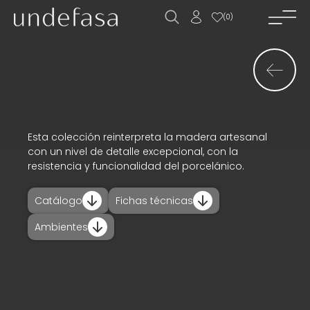
(
0
)
inicio_
empresa_
novedades_
productos_
Esta colección reinterpreta la madera artesanal
con un nivel de detalle excepcional, con la
descargas_
resistencia y funcionalidad del porcelánico.
proyectos_
Catálogo
Fichas técnicas
trabaja con
Ambientes
nosotros__
contacto_
ES
EN
FR