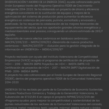
DIVERSIFICACIÓN Y AHORRO DE LA ENERGÍA (IDAE), ayuda cofinanciada porla
Unión Europeaa través del Programa Operativo FEDER de Crecimiento
Inteligente 2014-2020. Se ha elaborado un proyecto de ahorro y eficiencia
energética consistente en la sustitución de equipos y mejora de la
optimización del sistema de producción para aumentar la eficiencia
energética en sistemas de prensado, pulmón, esmaltado y envasado y
paletizado. Se ha requerido la colaboración de los mejores fabricantes de
equipamiento del sector, que nos aportarán grandes ahorros energéticos y
medioambientales enel proceso, consiguiendo un ahorro estimado de 265,17
tep/año.
«Desarrollo de nuevos efectos cerámicos en baldosas cerámicas» –
IMACPA/2016/223 – IMIDTA/2016/132 «Desarrollo de nuevos productos
cerámicos» – IMACPA/2017/171″ – «Solución para la gestión integrada de la
información en UNDEFASA» – IMDIGA/2016/97″
Proyecto realizado con ayuda del Instituto Valenciano de Competitividad
Empresarial (IVACE) acogido al programa de certificación de proyectos de
I+D+I – 2016 – IMACPA EMP16 Proyectos de I+D+I – IMIDTA EMP16 I+D
Certificación de proyectos de I+D+I – 2017 – IMACPA EMP17 Digitalización de
PYME- 2016- IMDIGA EMP16.
El proyecto ha sido cofinanciado por el Fondo Europeo de Desarrollo Regional
(FEDER), dentro del programa operativo FEDER de la Comunidad Valenciana
2014-2020
UNDEFASA SA ha recibido por parte de la Consellería de Economía Sostenible,
Sectores Productivos Comercio y Trabajo de la Generalitat Valenciana, la
Subvención de 97.021,86 € en apoyo al proyecto INPYME/2022/209 del
«Programa ayudas para mejorar la competitividad y sostenibilidad de las
pymes industriales de los sectores de la Comunitat Valenciana del calzado,
cerámica, metal-mecánico, textil, juguete, mármol-piedra natural y áridos,