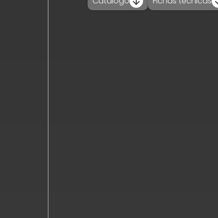
Catálogo
Fichas técnicas
trabaja con
nosotros__
contacto_