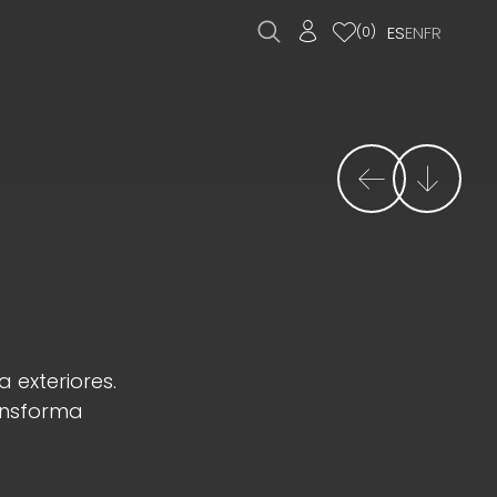
ES
EN
FR
(
0
)
 exteriores.
ransforma