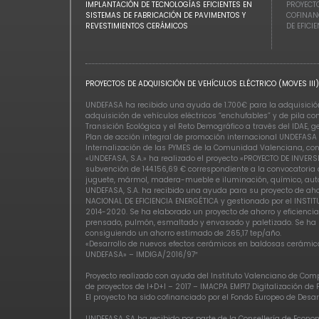
IMPLANTACIÓN DE TECNOLOGÍAS EFICIENTES EN
PROYECTO
SISTEMAS DE FABRICACIÓN DE PAVIMENTOS Y
COFINAN
REVESTIMIENTOS CERÁMICOS
DE EFICI
PROYECTOS DE ADQUISICIÓN DE VEHÍCULOS ELÉCTRICO (MOVES III)
UNDEFASA ha recibido una ayuda de 1.700€ para la adquisición 
adquisición de vehículos eléctricos “enchufables” y de pila c
Transición Ecológica y el Reto Demográfico a través del IDAE, 
Plan de acción integral de promoción internacional UNDEFASA 
Internalización de las PYMES de la Comunidad Valenciana, con
«UNDEFASA, S.A.» ha realizado el proyecto «PROYECTO DE INV
subvención de 144.156,69 € correspondiente a la convocatoria a
juguete, mármol, madera-mueble e iluminación, químico, auto
UNDEFASA, S.A. ha recibido una ayuda para su proyecto de ah
NACIONAL DE EFICIENCIA ENERGÉTICA y gestionado por el INSTIT
2014-2020. Se ha elaborado un proyecto de ahorro y eficiencia
prensado, pulmón, esmaltado y envasado y paletizado. Se ha r
consiguiendo un ahorro estimado de 265,17 tep/año.
«Desarrollo de nuevos efectos cerámicos en baldosas cerámica
UNDEFASA» – IMDIGA/2016/97″
Proyecto realizado con ayuda del Instituto Valenciano de Comp
de proyectos de I+D+I – 2017 – IMACPA EMP17 Digitalización de
El proyecto ha sido cofinanciado por el Fondo Europeo de Des
UNDEFASA SA ha recibido por parte de la Consellería de Econo