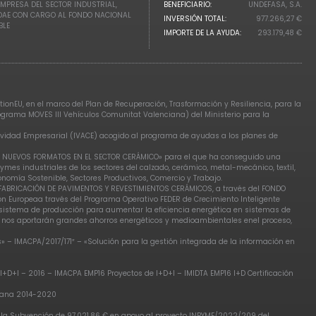
EMPRESA DEL SECTOR INDUSTRIAL,
BENEFICIARIO:
UNDEFASA, S.A.
IDAE CON CARGO AL FONDO NACIONAL
INVERSIÓN TOTAL:
977.266,27 €
BLE
IMPORTE DE LA AYUDA:
293.179,48 €
ionEU, en el marco del Plan de Recuperación, Trasformación y Resiliencia, para la
rograma MOVES III Vehículos Comunitat Valenciana) del Ministerio para la
tividad Empresarial (IVACE) acogido al programa de ayudas a los planes de
DE NUEVOS FORMATOS EN EL SECTOR CERÁMICO» para el que ha conseguido una
ymes industriales de los sectores del calzado, cerámico, metal-mecánico, textil,
omía Sostenible, Sectores Productivos, Comercio y Trabajo.
E FABRICACIÓN DE PAVIMENTOS Y REVESTIMIENTOS CERÁMICOS, a través del FONDO
ón Europeaa través del Programa Operativo FEDER de Crecimiento Inteligente
l sistema de producción para aumentar la eficiencia energética en sistemas de
e nos aportarán grandes ahorros energéticos y medioambientales enel proceso,
– IMACPA/2017/171″ – «Solución para la gestión integrada de la información en
I+D+I – 2016 – IMACPA EMP16 Proyectos de I+D+I – IMIDTA EMP16 I+D Certificación
ciana 2014-2020
, la Subvención de 97.021,86 € en apoyo al proyecto INPYME/2022/209 del