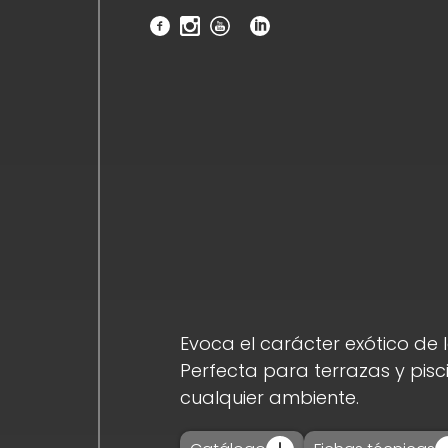
inicio_
empresa_
novedades_
productos_
descargas_
Evoca el carácter exótico de 
Perfecta para terrazas y pisci
cualquier ambiente.
proyectos_