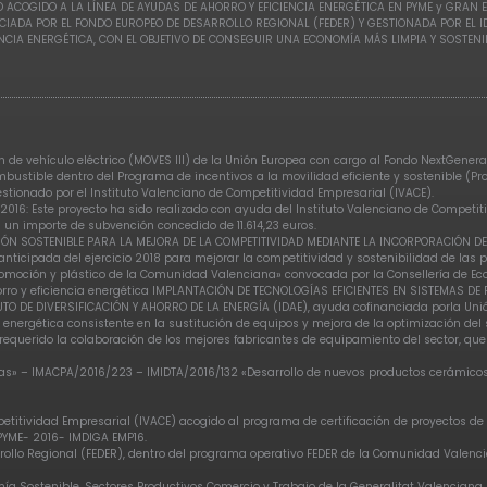
 ACOGIDO A LA LÍNEA DE AYUDAS DE AHORRO Y EFICIENCIA ENERGÉTICA EN PYME y GRAN 
CIADA POR EL FONDO EUROPEO DE DESARROLLO REGIONAL (FEDER) Y GESTIONADA POR EL 
ENCIA ENERGÉTICA, CON EL OBJETIVO DE CONSEGUIR UNA ECONOMÍA MÁS LIMPIA Y SOSTENI
de vehículo eléctrico (MOVES III) de la Unión Europea con cargo al Fondo NextGenerat
ombustible dentro del Programa de incentivos a la movilidad eficiente y sostenible (P
gestionado por el Instituto Valenciano de Competitividad Empresarial (IVACE).
2016: Este proyecto ha sido realizado con ayuda del Instituto Valenciano de Competi
 un importe de subvención concedido de 11.614,23 euros.
ERSIÓN SOSTENIBLE PARA LA MEJORA DE LA COMPETITIVIDAD MEDIANTE LA INCORPORACIÓN 
nticipada del ejercicio 2018 para mejorar la competitividad y sostenibilidad de las p
moción y plástico de la Comunidad Valenciana» convocada por la Consellería de Econ
orro y eficiencia energética IMPLANTACIÓN DE TECNOLOGÍAS EFICIENTES EN SISTEMAS D
UTO DE DIVERSIFICACIÓN Y AHORRO DE LA ENERGÍA (IDAE), ayuda cofinanciada porla Uni
 energética consistente en la sustitución de equipos y mejora de la optimización de
equerido la colaboración de los mejores fabricantes de equipamiento del sector, qu
s» – IMACPA/2016/223 – IMIDTA/2016/132 «Desarrollo de nuevos productos cerámicos» 
etitividad Empresarial (IVACE) acogido al programa de certificación de proyectos de 
 PYME- 2016- IMDIGA EMP16.
arrollo Regional (FEDER), dentro del programa operativo FEDER de la Comunidad Valen
mía Sostenible, Sectores Productivos Comercio y Trabajo de la Generalitat Valenciana