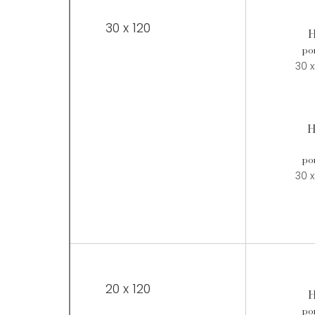
30 x 120
H
por
30 x
H
por
30 x
20 x 120
H
por