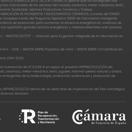
DE NUEVOS FORMATOS EN EL SECTOR CERÁMICO» para el que ha conseguido una
ymes industriales de los sectores del calzado, cerámico, metal-mecánico, textil,
omía Sostenible, Sectores Productivos, Comercio y Trabajo.
E FABRICACIÓN DE PAVIMENTOS Y REVESTIMIENTOS CERÁMICOS, a través del FONDO
ón Europeaa través del Programa Operativo FEDER de Crecimiento Inteligente
l sistema de producción para aumentar la eficiencia energética en sistemas de
e nos aportarán grandes ahorros energéticos y medioambientales enel proceso,
– IMACPA/2017/171″ – «Solución para la gestión integrada de la información en
I+D+I – 2016 – IMACPA EMP16 Proyectos de I+D+I – IMIDTA EMP16 I+D Certificación
ciana 2014-2020
, la Subvención de 97.021,86 € en apoyo al proyecto INPYME/2022/209 del
o, cerámica, metal-mecánico, textil, juguete, mármol-piedra natural y áridos,
res emergentes de la biotecnología, producción audiovisual y producción de
to INPYME/2023/221 dentro de «la sexta fase de implantación del Plan estratégico
 diversos sectores»