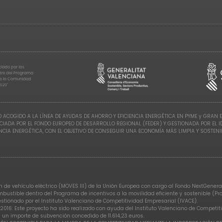
 ACOGIDO A LA LÍNEA DE AYUDAS DE AHORRO Y EFICIENCIA ENERGÉTICA EN PYME y GRAN 
CIADA POR EL FONDO EUROPEO DE DESARROLLO REGIONAL (FEDER) Y GESTIONADA POR EL 
ENCIA ENERGÉTICA, CON EL OBJETIVO DE CONSEGUIR UNA ECONOMÍA MÁS LIMPIA Y SOSTENI
de vehículo eléctrico (MOVES III) de la Unión Europea con cargo al Fondo NextGenerat
ombustible dentro del Programa de incentivos a la movilidad eficiente y sostenible (P
gestionado por el Instituto Valenciano de Competitividad Empresarial (IVACE).
2016: Este proyecto ha sido realizado con ayuda del Instituto Valenciano de Competi
 un importe de subvención concedido de 11.614,23 euros.