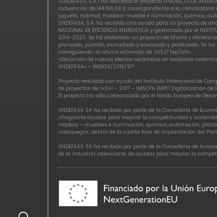
«UNDEFASA, S.A.» ha realizado el proyecto «PROYECTO DE INV
subvención de 144.156,69 € correspondiente a la convocatoria a
juguete, mármol, madera-mueble e iluminación, químico, auto
UNDEFASA, S.A. ha recibido una ayuda para su proyecto de ah
NACIONAL DE EFICIENCIA ENERGÉTICA y gestionado por el INSTIT
2014-2020. Se ha elaborado un proyecto de ahorro y eficiencia
prensado, pulmón, esmaltado y envasado y paletizado. Se ha r
consiguiendo un ahorro estimado de 265,17 tep/año.
«Desarrollo de nuevos efectos cerámicos en baldosas cerámica
UNDEFASA» – IMDIGA/2016/97″
Proyecto realizado con ayuda del Instituto Valenciano de Comp
de proyectos de I+D+I – 2017 – IMACPA EMP17 Digitalización de
El proyecto ha sido cofinanciado por el Fondo Europeo de Des
UNDEFASA SA ha recibido por parte de la Consellería de Econo
«Programa ayudas para mejorar la competitividad y sostenibil
madera – muebles e iluminación, químico, automoción, plástico
videojuegos, dentro de la cuarta fase de implantación del Plan
UNDEFASA SA ha recibido por parte de la Conselleria de Innova
de la industria valenciana, de ayudas para mejorar la competi