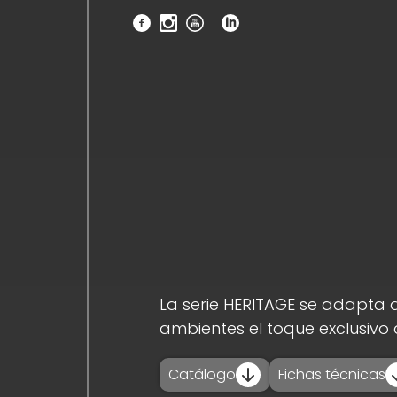
inicio_
empresa_
novedades_
productos_
descargas_
La serie HERITAGE se adapta 
ambientes el toque exclusivo
proyectos_
Catálogo
Fichas técnicas