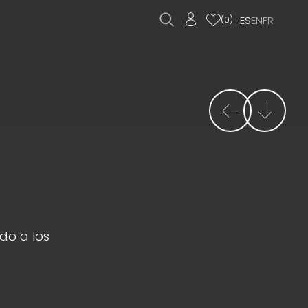
ES
EN
FR
(
0
)
do a los