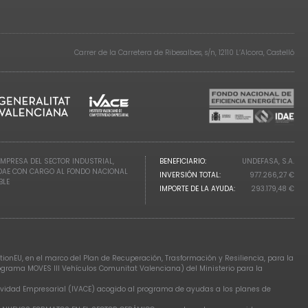
Carrer de la Carretera de Ribesalbes, s/n, 12110 L’Alcora, Castelló
EMPRESA DEL SECTOR INDUSTRIAL,
BENEFICIARIO:
UNDEFASA, S.A.
IDAE CON CARGO AL FONDO NACIONAL
INVERSIÓN TOTAL:
977.266,27 €
BLE
IMPORTE DE LA AYUDA:
293.179,48 €
ionEU, en el marco del Plan de Recuperación, Trasformación y Resiliencia, para la
rograma MOVES III Vehículos Comunitat Valenciana) del Ministerio para la
tividad Empresarial (IVACE) acogido al programa de ayudas a los planes de