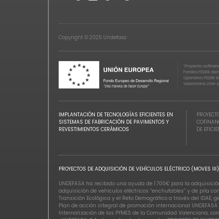
Copyright © 2025 Undefasa
IMPLANTACIÓN DE TECNOLOGÍAS EFICIENTES EN
PROYECTO
SISTEMAS DE FABRICACIÓN DE PAVIMENTOS Y
COFINAN
REVESTIMIENTOS CERÁMICOS
DE EFICI
PROYECTOS DE ADQUISICIÓN DE VEHÍCULOS ELÉCTRICO (MOVES III)
UNDEFASA ha recibido una ayuda de 1.700€ para la adquisición 
adquisición de vehículos eléctricos “enchufables” y de pila c
Transición Ecológica y el Reto Demográfico a través del IDAE, 
Plan de acción integral de promoción internacional UNDEFASA 
Internalización de las PYMES de la Comunidad Valenciana, con