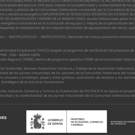
ERSIÓN SOSTENIBLE PARA LA MEJORA DE LA COMPETITIVIDAD MEDIANTE LA INCORPORACIÓN 
nticipada del ejercicio 2018 para mejorar la competitividad y sostenibilidad de las p
moción y plástico de la Comunidad Valenciana» convocada por la Consellería de Econ
orro y eficiencia energética IMPLANTACIÓN DE TECNOLOGÍAS EFICIENTES EN SISTEMAS D
UTO DE DIVERSIFICACIÓN Y AHORRO DE LA ENERGÍA (IDAE), ayuda cofinanciada porla Uni
 energética consistente en la sustitución de equipos y mejora de la optimización de
equerido la colaboración de los mejores fabricantes de equipamiento del sector, qu
s» – IMACPA/2016/223 – IMIDTA/2016/132 «Desarrollo de nuevos productos cerámicos» 
etitividad Empresarial (IVACE) acogido al programa de certificación de proyectos de 
 PYME- 2016- IMDIGA EMP16.
arrollo Regional (FEDER), dentro del programa operativo FEDER de la Comunidad Valen
mía Sostenible, Sectores Productivos Comercio y Trabajo de la Generalitat Valenciana
idad de las pymes industriales de los sectores de la Comunitat Valenciana del calzad
, envases y embalajes, papel y artes gráficas, valorización de residuos y los secto
 Estratégico de la Industria Vanenciana».
ción, Industria, Comercio y Turismo la Subvención de 100.394,70 € en apoyo al proyec
tividad y la sostenibilidad de las pymes industriales de la Comunitat Valenciana de