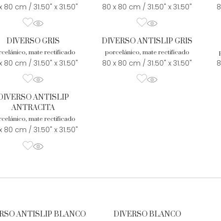
x 80 cm / 31.50" x 31.50"
80 x 80 cm / 31.50" x 31.50"
8
DIVERSO GRIS
DIVERSO ANTISLIP GRIS
celánico, mate rectificado
porcelánico, mate rectificado
x 80 cm / 31.50" x 31.50"
80 x 80 cm / 31.50" x 31.50"
8
DIVERSO ANTISLIP
ANTRACITA
celánico, mate rectificado
x 80 cm / 31.50" x 31.50"
RSO ANTISLIP BLANCO
DIVERSO BLANCO