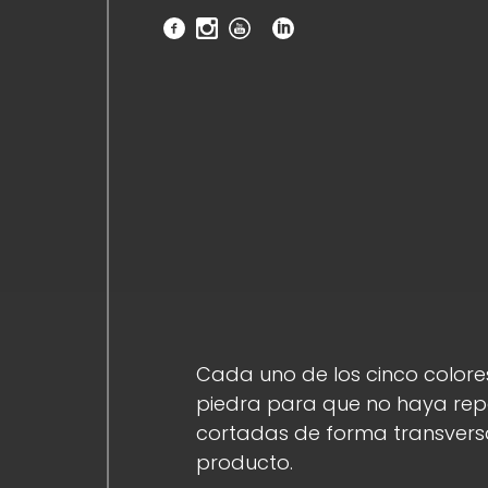
inicio_
empresa_
novedades_
productos_
descargas_
Cada uno de los cinco colores
piedra para que no haya repe
cortadas de forma transversa
proyectos_
producto.