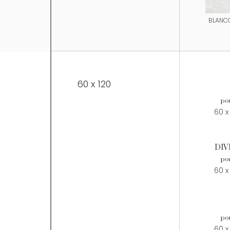
BLANC
60 x 120
por
60 x
DIV
por
60 x
por
60 x