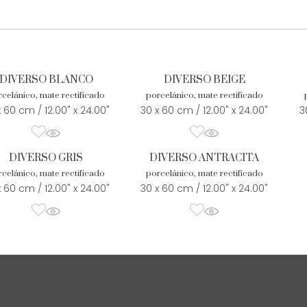
DIVERSO BLANCO
DIVERSO BEIGE
celánico, mate rectificado
porcelánico, mate rectificado
x 60 cm / 12.00" x 24.00"
30 x 60 cm / 12.00" x 24.00"
3
DIVERSO GRIS
DIVERSO ANTRACITA
celánico, mate rectificado
porcelánico, mate rectificado
x 60 cm / 12.00" x 24.00"
30 x 60 cm / 12.00" x 24.00"