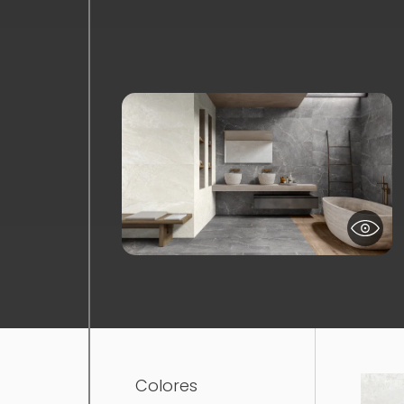
Colores