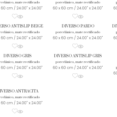
celánico, mate rectificado
porcelánico, mate rectificado
 60 cm / 24.00" x 24.00"
60 x 60 cm / 24.00" x 24.00"
60
ERSO ANTISLIP BEIGE
DIVERSO PARDO
DI
celánico, mate rectificado
porcelánico, mate rectificado
 60 cm / 24.00" x 24.00"
60 x 60 cm / 24.00" x 24.00"
60
DIVERSO GRIS
DIVERSO ANTISLIP GRIS
celánico, mate rectificado
porcelánico, mate rectificado
 60 cm / 24.00" x 24.00"
60 x 60 cm / 24.00" x 24.00"
60
IVERSO ANTRACITA
celánico, mate rectificado
 60 cm / 24.00" x 24.00"