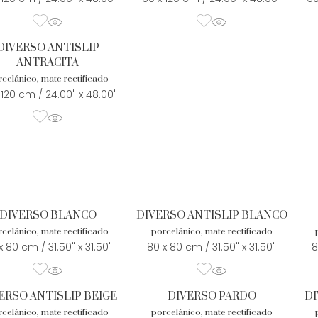
DIVERSO ANTISLIP
ANTRACITA
celánico, mate rectificado
 120 cm / 24.00" x 48.00"
DIVERSO BLANCO
DIVERSO ANTISLIP BLANCO
celánico, mate rectificado
porcelánico, mate rectificado
x 80 cm / 31.50" x 31.50"
80 x 80 cm / 31.50" x 31.50"
8
ERSO ANTISLIP BEIGE
DIVERSO PARDO
DI
celánico, mate rectificado
porcelánico, mate rectificado