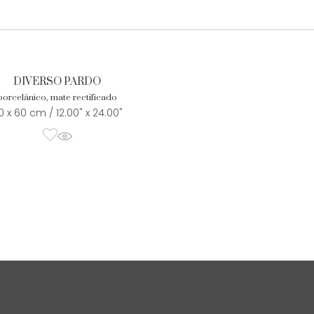
DIVERSO PARDO
porcelánico, mate rectificado
0 x 60 cm / 12.00" x 24.00"