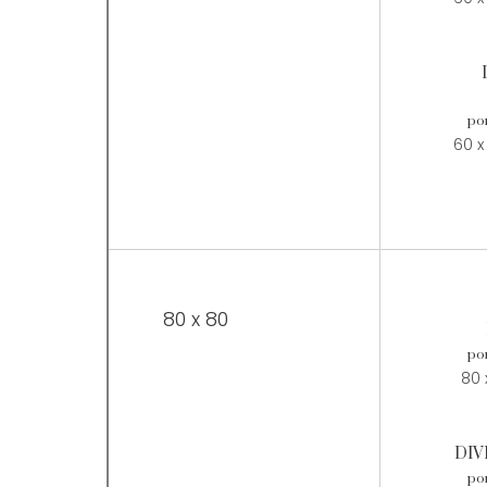
por
60 x
80 x 80
por
80 
DIV
por