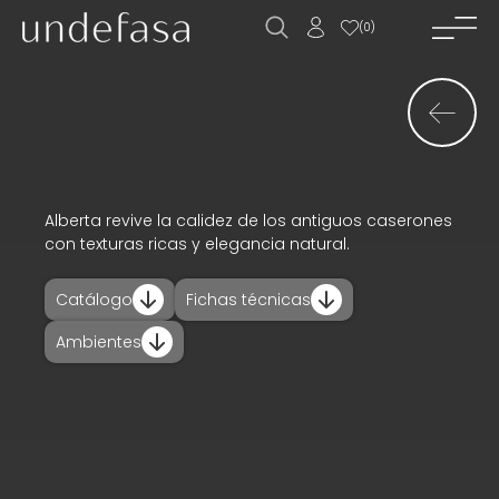
(
0
)
inicio_
empresa_
novedades_
productos_
Alberta revive la calidez de los antiguos caserones
con texturas ricas y elegancia natural.
descargas_
Catálogo
Fichas técnicas
proyectos_
Ambientes
trabaja con
nosotros__
contacto_
ES
EN
FR