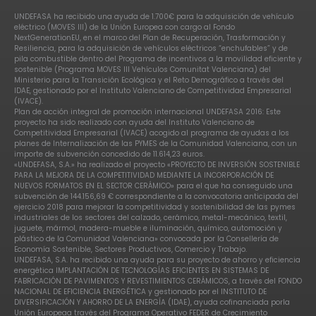
UNDEFASA ha recibido una ayuda de 1.700€ para la adquisición de vehículo
eléctrico (MOVES III) de la Unión Europea con cargo al Fondo
NextGenerationEU, en el marco del Plan de Recuperación, Trasformación y
Resiliencia, para la adquisición de vehículos eléctricos “enchufables” y de
pila combustible dentro del Programa de incentivos a la movilidad eficiente y
sostenible (Programa MOVES III Vehículos Comunitat Valenciana) del
Ministerio para la Transición Ecológica y el Reto Demográfico a través del
IDAE, gestionado por el Instituto Valenciano de Competitividad Empresarial
(IVACE).
Plan de acción integral de promoción internacional UNDEFASA 2016: Este
proyecto ha sido realizado con ayuda del Instituto Valenciano de
Competitividad Empresarial (IVACE) acogido al programa de ayudas a los
planes de Internalización de las PYMES de la Comunidad Valenciana, con un
importe de subvención concedido de 11.614,23 euros.
«UNDEFASA, S.A.» ha realizado el proyecto «PROYECTO DE INVERSIÓN SOSTENIBLE
PARA LA MEJORA DE LA COMPETITIVIDAD MEDIANTE LA INCORPORACIÓN DE
NUEVOS FORMATOS EN EL SECTOR CERÁMICO» para el que ha conseguido una
subvención de 144.156,69 € correspondiente a la convocatoria anticipada del
ejercicio 2018 para mejorar la competitividad y sostenibilidad de las pymes
industriales de los sectores del calzado, cerámico, metal-mecánico, textil,
juguete, mármol, madera-mueble e iluminación, químico, automoción y
plástico de la Comunidad Valenciana» convocada por la Consellería de
Economía Sostenible, Sectores Productivos, Comercio y Trabajo.
UNDEFASA, S.A. ha recibido una ayuda para su proyecto de ahorro y eficiencia
energética IMPLANTACIÓN DE TECNOLOGÍAS EFICIENTES EN SISTEMAS DE
FABRICACIÓN DE PAVIMENTOS Y REVESTIMIENTOS CERÁMICOS, a través del FONDO
NACIONAL DE EFICIENCIA ENERGÉTICA y gestionado por el INSTITUTO DE
DIVERSIFICACIÓN Y AHORRO DE LA ENERGÍA (IDAE), ayuda cofinanciada porla
Unión Europeaa través del Programa Operativo FEDER de Crecimiento