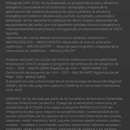
Inteligente 2014-2020. Se ha elaborado un proyecto de ahorro y eficiencia
energética consistente en la sustitución de equipos y mejora de la
optimización del sistema de producción para aumentar la eficiencia
energética en sistemas de prensado, pulmón, esmaltado y envasado y
paletizado. Se ha requerido la colaboración de los mejores fabricantes de
equipamiento del sector, que nos aportarán grandes ahorros energéticos y
medioambientales enel proceso, consiguiendo un ahorro estimado de 265,17
tep/año.
«Desarrollo de nuevos efectos cerámicos en baldosas cerámicas» –
IMACPA/2016/223 – IMIDTA/2016/132 «Desarrollo de nuevos productos
cerámicos» – IMACPA/2017/171″ – «Solución para la gestión integrada de la
información en UNDEFASA» – IMDIGA/2016/97″
Proyecto realizado con ayuda del Instituto Valenciano de Competitividad
Empresarial (IVACE) acogido al programa de certificación de proyectos de
I+D+I – 2016 – IMACPA EMP16 Proyectos de I+D+I – IMIDTA EMP16 I+D
Certificación de proyectos de I+D+I – 2017 – IMACPA EMP17 Digitalización de
PYME- 2016- IMDIGA EMP16.
El proyecto ha sido cofinanciado por el Fondo Europeo de Desarrollo Regional
(FEDER), dentro del programa operativo FEDER de la Comunidad Valenciana
2014-2020
UNDEFASA SA ha recibido por parte de la Consellería de Economía Sostenible,
Sectores Productivos Comercio y Trabajo de la Generalitat Valenciana, la
Subvención de 97.021,86 € en apoyo al proyecto INPYME/2022/209 del
«Programa ayudas para mejorar la competitividad y sostenibilidad de las
pymes industriales de los sectores de la Comunitat Valenciana del calzado,
cerámica, metal-mecánico, textil, juguete, mármol-piedra natural y áridos,
madera – muebles e iluminación, químico, automoción, plástico, envases y
embalajes, papel y artes gráficas, valorización de residuos y los sectores