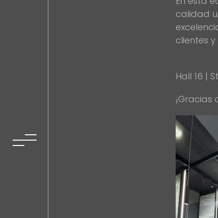
En esta e
calidad 
excelenci
clientes 
Hall 16 | S
¡Gracias a