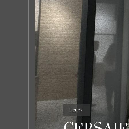
trabaja con
nosotros__
contacto_
Ferias