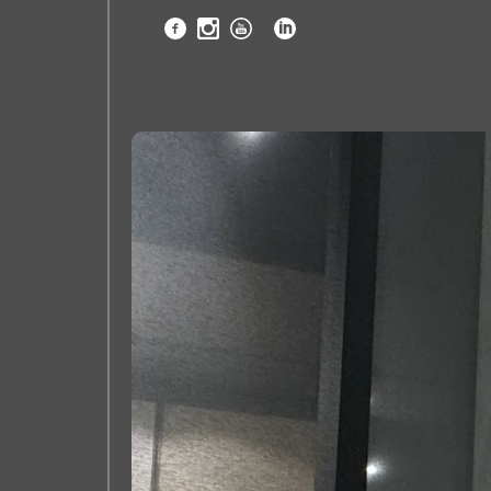
inicio_
empresa_
novedades_
productos_
descargas_
proyectos_