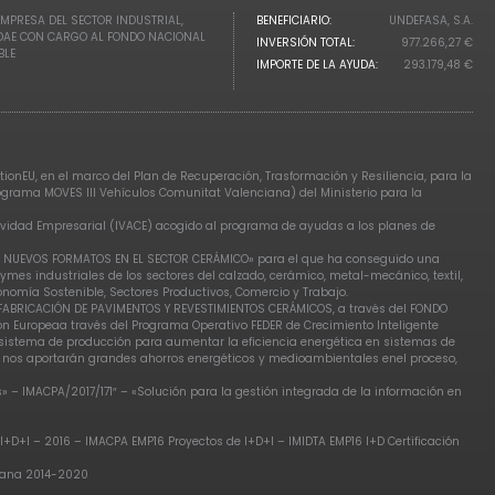
EMPRESA DEL SECTOR INDUSTRIAL,
BENEFICIARIO:
UNDEFASA, S.A.
IDAE CON CARGO AL FONDO NACIONAL
INVERSIÓN TOTAL:
977.266,27 €
BLE
IMPORTE DE LA AYUDA:
293.179,48 €
ionEU, en el marco del Plan de Recuperación, Trasformación y Resiliencia, para la
rograma MOVES III Vehículos Comunitat Valenciana) del Ministerio para la
tividad Empresarial (IVACE) acogido al programa de ayudas a los planes de
DE NUEVOS FORMATOS EN EL SECTOR CERÁMICO» para el que ha conseguido una
ymes industriales de los sectores del calzado, cerámico, metal-mecánico, textil,
omía Sostenible, Sectores Productivos, Comercio y Trabajo.
E FABRICACIÓN DE PAVIMENTOS Y REVESTIMIENTOS CERÁMICOS, a través del FONDO
ón Europeaa través del Programa Operativo FEDER de Crecimiento Inteligente
l sistema de producción para aumentar la eficiencia energética en sistemas de
e nos aportarán grandes ahorros energéticos y medioambientales enel proceso,
– IMACPA/2017/171″ – «Solución para la gestión integrada de la información en
I+D+I – 2016 – IMACPA EMP16 Proyectos de I+D+I – IMIDTA EMP16 I+D Certificación
ciana 2014-2020