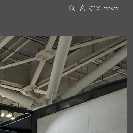
ES
EN
FR
(
0
)