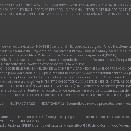
 ACOGIDO A LA LÍNEA DE AYUDAS DE AHORRO Y EFICIENCIA ENERGÉTICA EN PYME y GRAN 
CIADA POR EL FONDO EUROPEO DE DESARROLLO REGIONAL (FEDER) Y GESTIONADA POR EL 
ENCIA ENERGÉTICA, CON EL OBJETIVO DE CONSEGUIR UNA ECONOMÍA MÁS LIMPIA Y SOSTENI
de vehículo eléctrico (MOVES III) de la Unión Europea con cargo al Fondo NextGenerat
ombustible dentro del Programa de incentivos a la movilidad eficiente y sostenible (P
gestionado por el Instituto Valenciano de Competitividad Empresarial (IVACE).
2016: Este proyecto ha sido realizado con ayuda del Instituto Valenciano de Competi
 un importe de subvención concedido de 11.614,23 euros.
ERSIÓN SOSTENIBLE PARA LA MEJORA DE LA COMPETITIVIDAD MEDIANTE LA INCORPORACIÓN 
nticipada del ejercicio 2018 para mejorar la competitividad y sostenibilidad de las p
moción y plástico de la Comunidad Valenciana» convocada por la Consellería de Econ
orro y eficiencia energética IMPLANTACIÓN DE TECNOLOGÍAS EFICIENTES EN SISTEMAS D
UTO DE DIVERSIFICACIÓN Y AHORRO DE LA ENERGÍA (IDAE), ayuda cofinanciada porla Uni
 energética consistente en la sustitución de equipos y mejora de la optimización de
equerido la colaboración de los mejores fabricantes de equipamiento del sector, qu
s» – IMACPA/2016/223 – IMIDTA/2016/132 «Desarrollo de nuevos productos cerámicos» 
etitividad Empresarial (IVACE) acogido al programa de certificación de proyectos de 
 PYME- 2016- IMDIGA EMP16.
arrollo Regional (FEDER), dentro del programa operativo FEDER de la Comunidad Valen