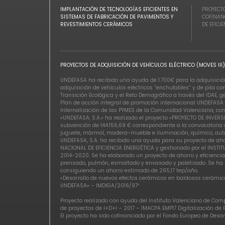
IMPLANTACIÓN DE TECNOLOGÍAS EFICIENTES EN
PROYECTO
SISTEMAS DE FABRICACIÓN DE PAVIMENTOS Y
COFINAN
REVESTIMIENTOS CERÁMICOS
DE EFICI
PROYECTOS DE ADQUISICIÓN DE VEHÍCULOS ELÉCTRICO (MOVES III)
UNDEFASA ha recibido una ayuda de 1.700€ para la adquisición 
adquisición de vehículos eléctricos “enchufables” y de pila c
Transición Ecológica y el Reto Demográfico a través del IDAE, 
Plan de acción integral de promoción internacional UNDEFASA 
Internalización de las PYMES de la Comunidad Valenciana, con
«UNDEFASA, S.A.» ha realizado el proyecto «PROYECTO DE INV
subvención de 144.156,69 € correspondiente a la convocatoria a
juguete, mármol, madera-mueble e iluminación, químico, auto
UNDEFASA, S.A. ha recibido una ayuda para su proyecto de ah
NACIONAL DE EFICIENCIA ENERGÉTICA y gestionado por el INSTIT
2014-2020. Se ha elaborado un proyecto de ahorro y eficiencia
prensado, pulmón, esmaltado y envasado y paletizado. Se ha r
consiguiendo un ahorro estimado de 265,17 tep/año.
«Desarrollo de nuevos efectos cerámicos en baldosas cerámica
UNDEFASA» – IMDIGA/2016/97″
Proyecto realizado con ayuda del Instituto Valenciano de Comp
de proyectos de I+D+I – 2017 – IMACPA EMP17 Digitalización de
El proyecto ha sido cofinanciado por el Fondo Europeo de Des