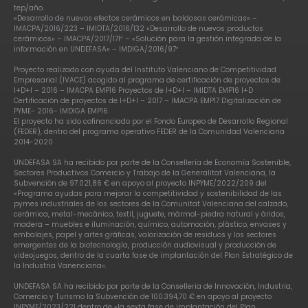
tep/año.
«Desarrollo de nuevos efectos cerámicos en baldosas cerámicas» –
IMACPA/2016/223 – IMIDTA/2016/132 «Desarrollo de nuevos productos
cerámicos» – IMACPA/2017/171″ – «Solución para la gestión integrada de la
información en UNDEFASA» – IMDIGA/2016/97″
Proyecto realizado con ayuda del Instituto Valenciano de Competitividad
Empresarial (IVACE) acogido al programa de certificación de proyectos de
I+D+I – 2016 – IMACPA EMP16 Proyectos de I+D+I – IMIDTA EMP16 I+D
Certificación de proyectos de I+D+I – 2017 – IMACPA EMP17 Digitalización de
PYME- 2016- IMDIGA EMP16.
El proyecto ha sido cofinanciado por el Fondo Europeo de Desarrollo Regional
(FEDER), dentro del programa operativo FEDER de la Comunidad Valenciana
2014-2020
UNDEFASA SA ha recibido por parte de la Consellería de Economía Sostenible,
Sectores Productivos Comercio y Trabajo de la Generalitat Valenciana, la
Subvención de 97.021,86 € en apoyo al proyecto INPYME/2022/209 del
«Programa ayudas para mejorar la competitividad y sostenibilidad de las
pymes industriales de los sectores de la Comunitat Valenciana del calzado,
cerámica, metal-mecánico, textil, juguete, mármol-piedra natural y áridos,
madera – muebles e iluminación, químico, automoción, plástico, envases y
embalajes, papel y artes gráficas, valorización de residuos y los sectores
emergentes de la biotecnología, producción audiovisual y producción de
videojuegos, dentro de la cuarta fase de implantación del Plan Estratégico de
la Industria Vanenciana».
UNDEFASA SA ha recibido por parte de la Conselleria de Innovación, Industria,
Comercio y Turismo la Subvención de 100.394,70 € en apoyo al proyecto
INPYME/2023/221 dentro de «la sexta fase de implantación del Plan