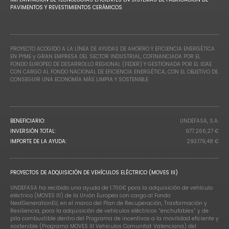
PAVIMENTOS Y REVESTIMIENTOS CERÁMICOS
PROYECTO ACOGIDO A LA LÍNEA DE AYUDAS DE AHORRO Y EFICIENCIA ENERGÉTICA
EN PYME y GRAN EMPRESA DEL SECTOR INDUSTRIAL, COFINANCIADA POR EL
FONDO EUROPEO DE DESARROLLO REGIONAL (FEDER) Y GESTIONADA POR EL IDAE
CON CARGO AL FONDO NACIONAL DE EFICIENCIA ENERGÉTICA, CON EL OBJETIVO DE
CONSEGUIR UNA ECONOMÍA MÁS LIMPIA Y SOSTENIBLE
BENEFICIARIO:
UNDEFASA, S.A.
INVERSIÓN TOTAL:
977.266,27 €
IMPORTE DE LA AYUDA:
293.179,48 €
PROYECTOS DE ADQUISICIÓN DE VEHÍCULOS ELÉCTRICO (MOVES III)
UNDEFASA ha recibido una ayuda de 1.700€ para la adquisición de vehículo
eléctrico (MOVES III) de la Unión Europea con cargo al Fondo
NextGenerationEU, en el marco del Plan de Recuperación, Trasformación y
Resiliencia, para la adquisición de vehículos eléctricos “enchufables” y de
pila combustible dentro del Programa de incentivos a la movilidad eficiente y
sostenible (Programa MOVES III Vehículos Comunitat Valenciana) del