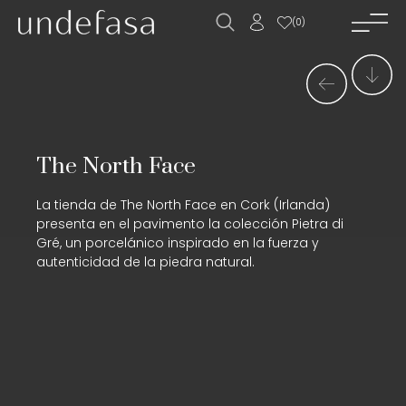
(
0
)
inicio_
empresa_
novedades_
The North Face
productos_
La tienda de The North Face en Cork (Irlanda)
descargas_
presenta en el pavimento la colección Pietra di
Gré, un porcelánico inspirado en la fuerza y
proyectos_
autenticidad de la piedra natural.
trabaja con
nosotros__
contacto_
ES
EN
FR