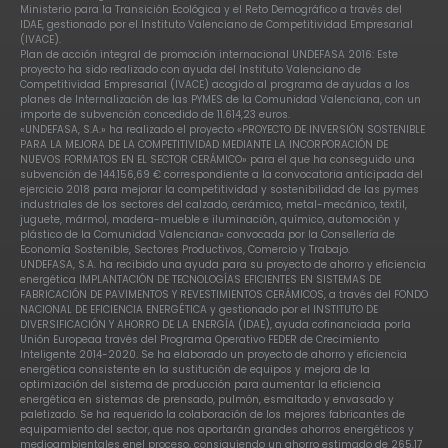
Ministerio para la Transición Ecológica y el Reto Demográfico a través del
IDAE, gestionado por el Instituto Valenciano de Competitividad Empresarial
(IVACE).
Plan de acción integral de promoción internacional UNDEFASA 2016: Este
proyecto ha sido realizado con ayuda del Instituto Valenciano de
Competitividad Empresarial (IVACE) acogido al programa de ayudas a los
planes de Internalización de las PYMES de la Comunidad Valenciana, con un
importe de subvención concedido de 11.614,23 euros.
«UNDEFASA, S.A.» ha realizado el proyecto «PROYECTO DE INVERSIÓN SOSTENIBLE
PARA LA MEJORA DE LA COMPETITIVIDAD MEDIANTE LA INCORPORACIÓN DE
NUEVOS FORMATOS EN EL SECTOR CERÁMICO» para el que ha conseguido una
subvención de 144.156,69 € correspondiente a la convocatoria anticipada del
ejercicio 2018 para mejorar la competitividad y sostenibilidad de las pymes
industriales de los sectores del calzado, cerámico, metal-mecánico, textil,
juguete, mármol, madera-mueble e iluminación, químico, automoción y
plástico de la Comunidad Valenciana» convocada por la Consellería de
Economía Sostenible, Sectores Productivos, Comercio y Trabajo.
UNDEFASA, S.A. ha recibido una ayuda para su proyecto de ahorro y eficiencia
energética IMPLANTACIÓN DE TECNOLOGÍAS EFICIENTES EN SISTEMAS DE
FABRICACIÓN DE PAVIMENTOS Y REVESTIMIENTOS CERÁMICOS, a través del FONDO
NACIONAL DE EFICIENCIA ENERGÉTICA y gestionado por el INSTITUTO DE
DIVERSIFICACIÓN Y AHORRO DE LA ENERGÍA (IDAE), ayuda cofinanciada porla
Unión Europeaa través del Programa Operativo FEDER de Crecimiento
Inteligente 2014-2020. Se ha elaborado un proyecto de ahorro y eficiencia
energética consistente en la sustitución de equipos y mejora de la
optimización del sistema de producción para aumentar la eficiencia
energética en sistemas de prensado, pulmón, esmaltado y envasado y
paletizado. Se ha requerido la colaboración de los mejores fabricantes de
equipamiento del sector, que nos aportarán grandes ahorros energéticos y
medioambientales enel proceso, consiguiendo un ahorro estimado de 265,17