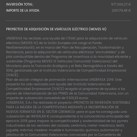
INVERSIÓN TOTAL:
977.266,27 €
IMPORTE DE LA AYUDA:
293.179,48 €
PROYECTOS DE ADQUISICIÓN DE VEHÍCULOS ELÉCTRICO (MOVES III)
UNDEFASA ha recibido una ayuda de 1.700€ para la adquisición de vehículo
eléctrico (MOVES III) de la Unión Europea con cargo al Fondo
NextGenerationEU, en el marco del Plan de Recuperación, Trasformación y
Resiliencia, para la adquisición de vehículos eléctricos “enchufables” y de
pila combustible dentro del Programa de incentivos a la movilidad eficiente y
sostenible (Programa MOVES III Vehículos Comunitat Valenciana) del
Ministerio para la Transición Ecológica y el Reto Demográfico a través del
IDAE, gestionado por el Instituto Valenciano de Competitividad Empresarial
(IVACE).
Plan de acción integral de promoción internacional UNDEFASA 2016: Este
proyecto ha sido realizado con ayuda del Instituto Valenciano de
Competitividad Empresarial (IVACE) acogido al programa de ayudas a los
planes de Internalización de las PYMES de la Comunidad Valenciana, con un
importe de subvención concedido de 11.614,23 euros.
«UNDEFASA, S.A.» ha realizado el proyecto «PROYECTO DE INVERSIÓN SOSTENIBLE
PARA LA MEJORA DE LA COMPETITIVIDAD MEDIANTE LA INCORPORACIÓN DE
NUEVOS FORMATOS EN EL SECTOR CERÁMICO» para el que ha conseguido una
subvención de 144.156,69 € correspondiente a la convocatoria anticipada del
ejercicio 2018 para mejorar la competitividad y sostenibilidad de las pymes
industriales de los sectores del calzado, cerámico, metal-mecánico, textil,
juguete, mármol, madera-mueble e iluminación, químico, automoción y
plástico de la Comunidad Valenciana» convocada por la Consellería de