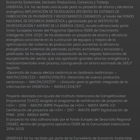
Economía Sostenible, Sectores Productivos, Comercio y Trabajo.
UNDEFASA, S.A. ha recibido una ayuda para su proyecto de ahorro y eficiencia
energética IMPLANTACIÓN DE TECNOLOGÍAS EFICIENTES EN SISTEMAS DE
FABRICACIÓN DE PAVIMENTOS Y REVESTIMIENTOS CERÁMICOS, a través del FONDO
NACIONAL DE EFICIENCIA ENERGÉTICA y gestionado por el INSTITUTO DE
DIVERSIFICACIÓN Y AHORRO DE LA ENERGÍA (IDAE), ayuda cofinanciada porla
Unión Europeaa través del Programa Operativo FEDER de Crecimiento
Inteligente 2014-2020. Se ha elaborado un proyecto de ahorro y eficiencia
energética consistente en la sustitución de equipos y mejora de la
optimización del sistema de producción para aumentar la eficiencia
energética en sistemas de prensado, pulmón, esmaltado y envasado y
paletizado. Se ha requerido la colaboración de los mejores fabricantes de
equipamiento del sector, que nos aportarán grandes ahorros energéticos y
medioambientales enel proceso, consiguiendo un ahorro estimado de 265,17
tep/año.
«Desarrollo de nuevos efectos cerámicos en baldosas cerámicas» –
IMACPA/2016/223 – IMIDTA/2016/132 «Desarrollo de nuevos productos
cerámicos» – IMACPA/2017/171″ – «Solución para la gestión integrada de la
información en UNDEFASA» – IMDIGA/2016/97″
Proyecto realizado con ayuda del Instituto Valenciano de Competitividad
Empresarial (IVACE) acogido al programa de certificación de proyectos de
I+D+I – 2016 – IMACPA EMP16 Proyectos de I+D+I – IMIDTA EMP16 I+D
Certificación de proyectos de I+D+I – 2017 – IMACPA EMP17 Digitalización de
PYME- 2016- IMDIGA EMP16.
El proyecto ha sido cofinanciado por el Fondo Europeo de Desarrollo Regional
(FEDER), dentro del programa operativo FEDER de la Comunidad Valenciana
2014-2020
UNDEFASA SA ha recibido por parte de la Consellería de Economía Sostenible,