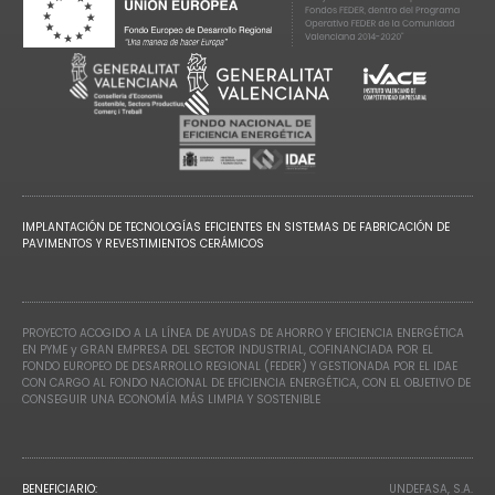
IMPLANTACIÓN DE TECNOLOGÍAS EFICIENTES EN SISTEMAS DE FABRICACIÓN DE
PAVIMENTOS Y REVESTIMIENTOS CERÁMICOS
PROYECTO ACOGIDO A LA LÍNEA DE AYUDAS DE AHORRO Y EFICIENCIA ENERGÉTICA
EN PYME y GRAN EMPRESA DEL SECTOR INDUSTRIAL, COFINANCIADA POR EL
FONDO EUROPEO DE DESARROLLO REGIONAL (FEDER) Y GESTIONADA POR EL IDAE
CON CARGO AL FONDO NACIONAL DE EFICIENCIA ENERGÉTICA, CON EL OBJETIVO DE
CONSEGUIR UNA ECONOMÍA MÁS LIMPIA Y SOSTENIBLE
BENEFICIARIO:
UNDEFASA, S.A.