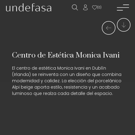
(
0
)
inicio_
empresa_
novedades_
Centro de Estética Monica Ivani
productos_
El centro de estética Monica Ivani en Dublín
descargas_
(Irlanda) se reinventa con un diseño que combina
modernidad y calidez. La elección del porcelánico
proyectos_
Alpi beige aporta estilo, resistencia y un acabado
luminoso que realza cada detalle del espacio.
trabaja con
nosotros__
contacto_
ES
EN
FR