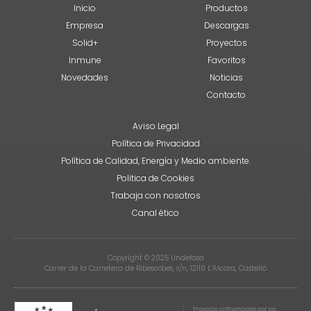
Inicio
Productos
Empresa
Descargas
Solid+
Proyectos
Inmune
Favoritos
Novedades
Noticias
Contacto
Aviso Legal
Política de Privacidad
Política de Calidad, Energía y Medio ambiente.
Politica de Cookies
Trabaja con nosotros
Canal ético
Copyright © 2025 Undefasa
Carrer de la Carretera de Ribesalbes, s/n, 12110 L’Alcora, Castelló