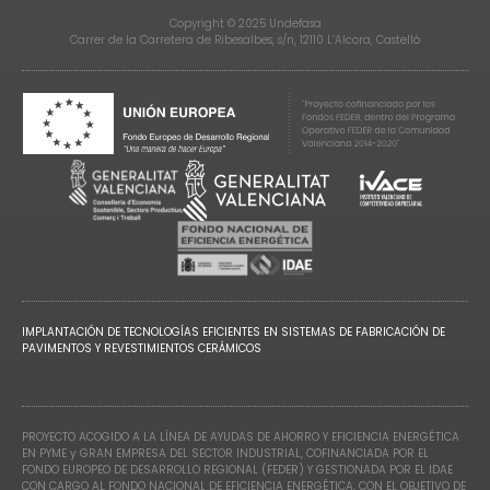
Copyright © 2025 Undefasa
Carrer de la Carretera de Ribesalbes, s/n, 12110 L’Alcora, Castelló
IMPLANTACIÓN DE TECNOLOGÍAS EFICIENTES EN SISTEMAS DE FABRICACIÓN DE
PAVIMENTOS Y REVESTIMIENTOS CERÁMICOS
PROYECTO ACOGIDO A LA LÍNEA DE AYUDAS DE AHORRO Y EFICIENCIA ENERGÉTICA
EN PYME y GRAN EMPRESA DEL SECTOR INDUSTRIAL, COFINANCIADA POR EL
FONDO EUROPEO DE DESARROLLO REGIONAL (FEDER) Y GESTIONADA POR EL IDAE
CON CARGO AL FONDO NACIONAL DE EFICIENCIA ENERGÉTICA, CON EL OBJETIVO DE