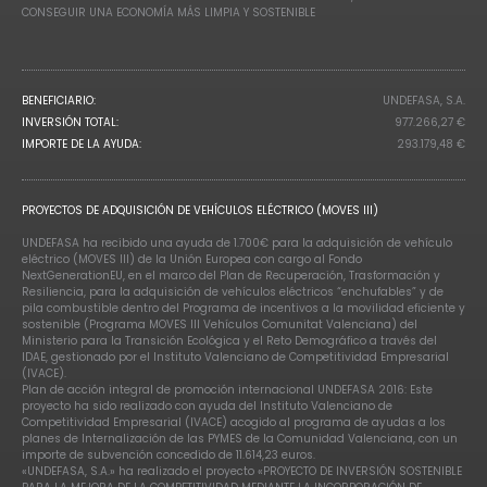
CONSEGUIR UNA ECONOMÍA MÁS LIMPIA Y SOSTENIBLE
BENEFICIARIO:
UNDEFASA, S.A.
INVERSIÓN TOTAL:
977.266,27 €
IMPORTE DE LA AYUDA:
293.179,48 €
PROYECTOS DE ADQUISICIÓN DE VEHÍCULOS ELÉCTRICO (MOVES III)
UNDEFASA ha recibido una ayuda de 1.700€ para la adquisición de vehículo
eléctrico (MOVES III) de la Unión Europea con cargo al Fondo
NextGenerationEU, en el marco del Plan de Recuperación, Trasformación y
Resiliencia, para la adquisición de vehículos eléctricos “enchufables” y de
pila combustible dentro del Programa de incentivos a la movilidad eficiente y
sostenible (Programa MOVES III Vehículos Comunitat Valenciana) del
Ministerio para la Transición Ecológica y el Reto Demográfico a través del
IDAE, gestionado por el Instituto Valenciano de Competitividad Empresarial
(IVACE).
Plan de acción integral de promoción internacional UNDEFASA 2016: Este
proyecto ha sido realizado con ayuda del Instituto Valenciano de
Competitividad Empresarial (IVACE) acogido al programa de ayudas a los
planes de Internalización de las PYMES de la Comunidad Valenciana, con un
importe de subvención concedido de 11.614,23 euros.
«UNDEFASA, S.A.» ha realizado el proyecto «PROYECTO DE INVERSIÓN SOSTENIBLE