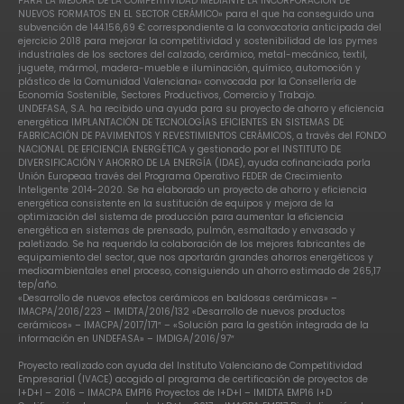
PARA LA MEJORA DE LA COMPETITIVIDAD MEDIANTE LA INCORPORACIÓN DE
NUEVOS FORMATOS EN EL SECTOR CERÁMICO» para el que ha conseguido una
subvención de 144.156,69 € correspondiente a la convocatoria anticipada del
ejercicio 2018 para mejorar la competitividad y sostenibilidad de las pymes
industriales de los sectores del calzado, cerámico, metal-mecánico, textil,
juguete, mármol, madera-mueble e iluminación, químico, automoción y
plástico de la Comunidad Valenciana» convocada por la Consellería de
Economía Sostenible, Sectores Productivos, Comercio y Trabajo.
UNDEFASA, S.A. ha recibido una ayuda para su proyecto de ahorro y eficiencia
energética IMPLANTACIÓN DE TECNOLOGÍAS EFICIENTES EN SISTEMAS DE
FABRICACIÓN DE PAVIMENTOS Y REVESTIMIENTOS CERÁMICOS, a través del FONDO
NACIONAL DE EFICIENCIA ENERGÉTICA y gestionado por el INSTITUTO DE
DIVERSIFICACIÓN Y AHORRO DE LA ENERGÍA (IDAE), ayuda cofinanciada porla
Unión Europeaa través del Programa Operativo FEDER de Crecimiento
Inteligente 2014-2020. Se ha elaborado un proyecto de ahorro y eficiencia
energética consistente en la sustitución de equipos y mejora de la
optimización del sistema de producción para aumentar la eficiencia
energética en sistemas de prensado, pulmón, esmaltado y envasado y
paletizado. Se ha requerido la colaboración de los mejores fabricantes de
equipamiento del sector, que nos aportarán grandes ahorros energéticos y
medioambientales enel proceso, consiguiendo un ahorro estimado de 265,17
tep/año.
«Desarrollo de nuevos efectos cerámicos en baldosas cerámicas» –
IMACPA/2016/223 – IMIDTA/2016/132 «Desarrollo de nuevos productos
cerámicos» – IMACPA/2017/171″ – «Solución para la gestión integrada de la
información en UNDEFASA» – IMDIGA/2016/97″
Proyecto realizado con ayuda del Instituto Valenciano de Competitividad
Empresarial (IVACE) acogido al programa de certificación de proyectos de
I+D+I – 2016 – IMACPA EMP16 Proyectos de I+D+I – IMIDTA EMP16 I+D