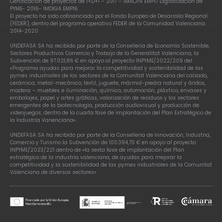
Certificación de proyectos de I+D+I – 2017 – IMACPA EMP17 Digitalización de
PYME- 2016- IMDIGA EMP16.
El proyecto ha sido cofinanciado por el Fondo Europeo de Desarrollo Regional
(FEDER), dentro del programa operativo FEDER de la Comunidad Valenciana
2014-2020
UNDEFASA SA ha recibido por parte de la Consellería de Economía Sostenible,
Sectores Productivos Comercio y Trabajo de la Generalitat Valenciana, la
Subvención de 97.021,86 € en apoyo al proyecto INPYME/2022/209 del
«Programa ayudas para mejorar la competitividad y sostenibilidad de las
pymes industriales de los sectores de la Comunitat Valenciana del calzado,
cerámica, metal-mecánico, textil, juguete, mármol-piedra natural y áridos,
madera – muebles e iluminación, químico, automoción, plástico, envases y
embalajes, papel y artes gráficas, valorización de residuos y los sectores
emergentes de la biotecnología, producción audiovisual y producción de
videojuegos, dentro de la cuarta fase de implantación del Plan Estratégico de
la Industria Vanenciana».
UNDEFASA SA ha recibido por parte de la Conselleria de Innovación, Industria,
Comercio y Turismo la Subvención de 100.394,70 € en apoyo al proyecto
INPYME/2023/221 dentro de «la sexta fase de implantación del Plan
estratégico de la industria valenciana, de ayudas para mejorar la
competitividad y la sostenibilidad de las pymes industriales de la Comunitat
Valenciana de diversos sectores»