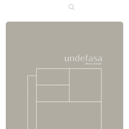
(
0
)
inicio_
empresa_
novedades_
productos_
descargas_
proyectos_
trabaja con
nosotros__
contacto_
ES
EN
FR