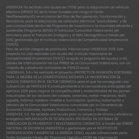
UNDEFASA ha recibido una ayuda de 1.700€ para la adquisición de vehículo
eléctrico (MOVES III) de la Unión Europea con cargo al Fondo
NextGenerationEU, en el marco del Plan de Recuperación, Trasformación y
Resiliencia, para la adquisición de vehículos eléctricos “enchufables” y de
pila combustible dentro del Programa de incentivos a la movilidad eficiente y
sostenible (Programa MOVES III Vehículos Comunitat Valenciana) del
Ministerio para la Transición Ecológica y el Reto Demográfico a través del
IDAE, gestionado por el Instituto Valenciano de Competitividad Empresarial
(IVACE).
Plan de acción integral de promoción internacional UNDEFASA 2016: Este
proyecto ha sido realizado con ayuda del Instituto Valenciano de
Competitividad Empresarial (IVACE) acogido al programa de ayudas a los
planes de Internalización de las PYMES de la Comunidad Valenciana, con un
importe de subvención concedido de 11.614,23 euros.
«UNDEFASA, S.A.» ha realizado el proyecto «PROYECTO DE INVERSIÓN SOSTENIBLE
PARA LA MEJORA DE LA COMPETITIVIDAD MEDIANTE LA INCORPORACIÓN DE
NUEVOS FORMATOS EN EL SECTOR CERÁMICO» para el que ha conseguido una
subvención de 144.156,69 € correspondiente a la convocatoria anticipada del
ejercicio 2018 para mejorar la competitividad y sostenibilidad de las pymes
industriales de los sectores del calzado, cerámico, metal-mecánico, textil,
juguete, mármol, madera-mueble e iluminación, químico, automoción y
plástico de la Comunidad Valenciana» convocada por la Consellería de
Economía Sostenible, Sectores Productivos, Comercio y Trabajo.
UNDEFASA, S.A. ha recibido una ayuda para su proyecto de ahorro y eficiencia
energética IMPLANTACIÓN DE TECNOLOGÍAS EFICIENTES EN SISTEMAS DE
FABRICACIÓN DE PAVIMENTOS Y REVESTIMIENTOS CERÁMICOS, a través del FONDO
NACIONAL DE EFICIENCIA ENERGÉTICA y gestionado por el INSTITUTO DE
DIVERSIFICACIÓN Y AHORRO DE LA ENERGÍA (IDAE), ayuda cofinanciada porla
Unión Europeaa través del Programa Operativo FEDER de Crecimiento