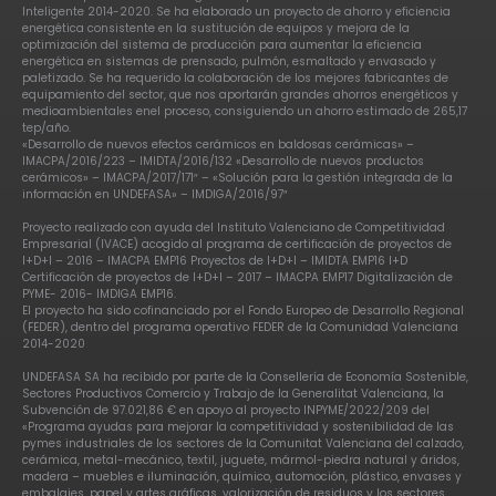
Inteligente 2014-2020. Se ha elaborado un proyecto de ahorro y eficiencia
energética consistente en la sustitución de equipos y mejora de la
optimización del sistema de producción para aumentar la eficiencia
energética en sistemas de prensado, pulmón, esmaltado y envasado y
paletizado. Se ha requerido la colaboración de los mejores fabricantes de
equipamiento del sector, que nos aportarán grandes ahorros energéticos y
medioambientales enel proceso, consiguiendo un ahorro estimado de 265,17
tep/año.
«Desarrollo de nuevos efectos cerámicos en baldosas cerámicas» –
IMACPA/2016/223 – IMIDTA/2016/132 «Desarrollo de nuevos productos
cerámicos» – IMACPA/2017/171″ – «Solución para la gestión integrada de la
información en UNDEFASA» – IMDIGA/2016/97″
Proyecto realizado con ayuda del Instituto Valenciano de Competitividad
Empresarial (IVACE) acogido al programa de certificación de proyectos de
I+D+I – 2016 – IMACPA EMP16 Proyectos de I+D+I – IMIDTA EMP16 I+D
Certificación de proyectos de I+D+I – 2017 – IMACPA EMP17 Digitalización de
PYME- 2016- IMDIGA EMP16.
El proyecto ha sido cofinanciado por el Fondo Europeo de Desarrollo Regional
(FEDER), dentro del programa operativo FEDER de la Comunidad Valenciana
2014-2020
UNDEFASA SA ha recibido por parte de la Consellería de Economía Sostenible,
Sectores Productivos Comercio y Trabajo de la Generalitat Valenciana, la
Subvención de 97.021,86 € en apoyo al proyecto INPYME/2022/209 del
«Programa ayudas para mejorar la competitividad y sostenibilidad de las
pymes industriales de los sectores de la Comunitat Valenciana del calzado,
cerámica, metal-mecánico, textil, juguete, mármol-piedra natural y áridos,
madera – muebles e iluminación, químico, automoción, plástico, envases y
embalajes, papel y artes gráficas, valorización de residuos y los sectores